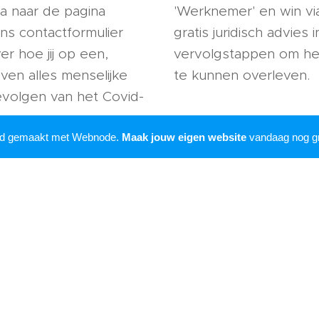
a naar de pagina
'Werknemer' en win vi
ns contactformulier
gratis juridisch advies
ver hoe jij op een,
vervolgstappen om het 
oven alles menselijke
te kunnen overleven.
volgen van het Covid-
rd gemaakt met Webnode.
Maak jouw eigen website
vandaag nog gr
rden geschreven door rechtenstudenten, aan de adviezen
kunnen
dan ook g
Mogelijk gemaakt door
Webnode