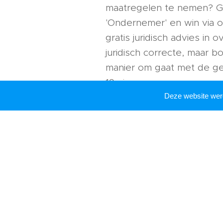
maatregelen te nemen? G
'Ondernemer' en win via o
gratis juridisch advies in o
juridisch correcte, maar b
manier om gaat met de ge
19 virus.
Deze website we
Disclaimer: alle adviezen wo