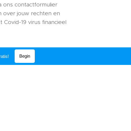
a ons contactformulier
 in over jouw rechten en
Covid-19 virus financieel
Begin
atis!
een rechten worden ontleend.